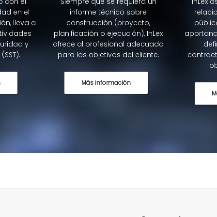
o con el
Siempre que se requiera un
InLex 
dad en el
informe técnico sobre
relaci
ón, lleva a
construcción (proyecto,
públic
tividades
planificación o ejecución), InLex
aportand
uridad y
ofrece al profesional adecuado
defi
 (SST).
para los objetivos del cliente.
contract
ob
n
Más información
M