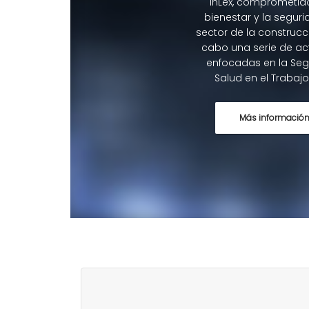
InLex, comprometid
bienestar y la seguri
sector de la construcci
cabo una serie de ac
enfocadas en la Seg
Salud en el Trabajo
Más informació