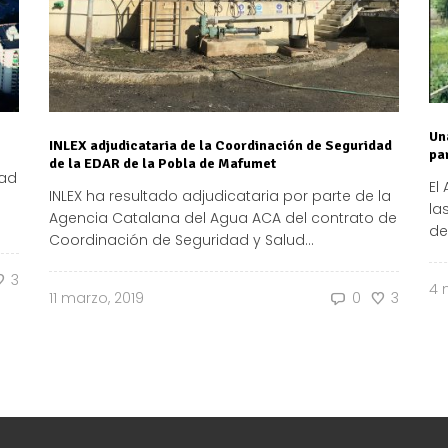
Un
INLEX adjudicataria de la Coordinación de Seguridad
pa
de la EDAR de la Pobla de Mafumet
dad
El
INLEX ha resultado adjudicataria por parte de la
la
Agencia Catalana del Agua ACA del contrato de
de
Coordinación de Seguridad y Salud...
3
4 
11 marzo, 2019
0
3