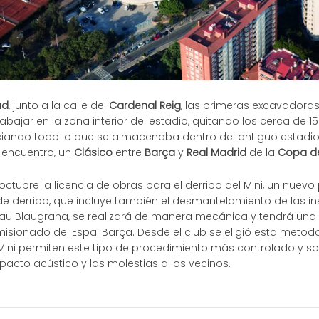
ud
, junto a la calle del
Cardenal Reig
, las primeras excavadoras
bajar en la zona interior del estadio, quitando los cerca de 1
iando todo lo que se almacenaba dentro del antiguo estadio,
mo encuentro, un
Clásico
entre
Barça
y
Real Madrid
de la
Copa del
ctubre la licencia de obras para el derribo del Mini, un nuev
e derribo, que incluye también el desmantelamiento de las in
alau Blaugrana, se realizará de manera mecánica y tendrá una
comisionado del Espai Barça. Desde el club se eligió esta meto
ni permiten este tipo de procedimiento más controlado y sost
pacto acústico y las molestias a los vecinos.