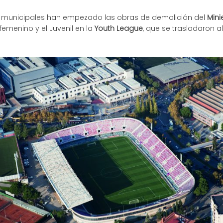
 municipales han empezado las obras de demolición del
Mini
femenino y el Juvenil en la
Youth League
, que se trasladaron al