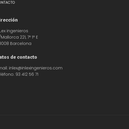
ONTACTO
irección
Lex ingenieros
Mallorca 221, 7º 1ª E
8008 Barcelona
atos de contacto
mail: inlex@inlexingenieros.com
léfono: 93 412 56 71