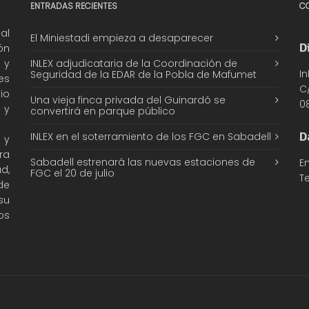
ENTRADAS RECIENTES
C
al
El Miniestadi empieza a desaparecer
D
ón
 y
INLEX adjudicataria de la Coordinación de
In
Seguridad de la EDAR de la Pobla de Mafumet
es
C/
io
Una vieja finca privada del Guinardó se
0
 y
convertirá en parque público
D
INLEX en el soterramiento de los FGC en Sabadell
 y
ra
Sabadell estrenará las nuevas estaciones de
E
d,
FGC el 20 de julio
Te
de
su
os