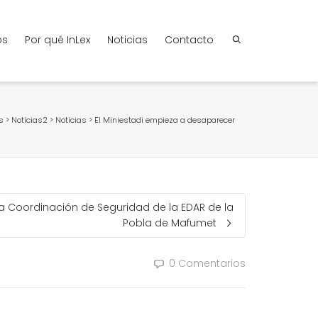
os
Por qué InLex
Noticias
Contacto
s
>
Noticias2
>
Noticias
>
El Miniestadi empieza a desaparecer
 la Coordinación de Seguridad de la EDAR de la
Pobla de Mafumet
0 Comentarios