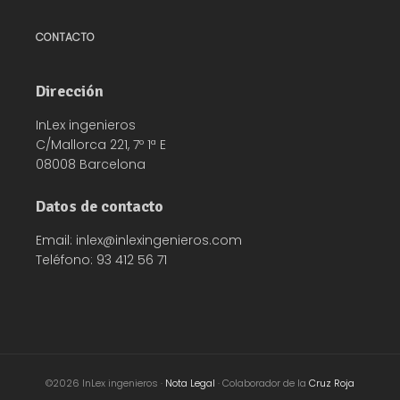
CONTACTO
Dirección
InLex ingenieros
C/Mallorca 221, 7º 1ª E
08008 Barcelona
Datos de contacto
Email: inlex@inlexingenieros.com
Teléfono: 93 412 56 71
©2026 InLex ingenieros ·
Nota Legal
· Colaborador de la
Cruz Roja