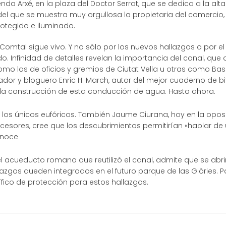
tienda Arxé, en la plaza del Doctor Serrat, que se dedica a la a
, del que se muestra muy orgullosa la propietaria del comercio
rotegido e iluminado.
omtal sigue vivo. Y no sólo por los nuevos hallazgos o por el 
do. Infinidad de detalles revelan la importancia del canal, q
omo las de oficios y gremios de Ciutat Vella u otras como Bass
riador y bloguero Enric H. March, autor del mejor cuaderno de b
ía la construcción de esta conducción de agua. Hasta ahora.
los únicos eufóricos. También Jaume Ciurana, hoy en la oposic
cesores, cree que los descubrimientos permitirían «hablar de un 
onoce
l acueducto romano que reutilizó el canal, admite que se abr
azgos queden integrados en el futuro parque de las Glòries. P
ico de protección para estos hallazgos.