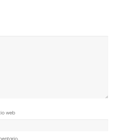
tio web
entario.