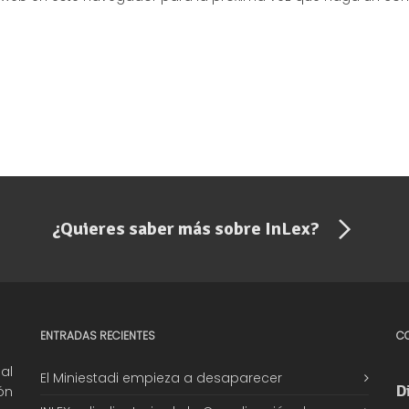
¿Quieres saber más sobre InLex?
ENTRADAS RECIENTES
C
al
El Miniestadi empieza a desaparecer
D
ón