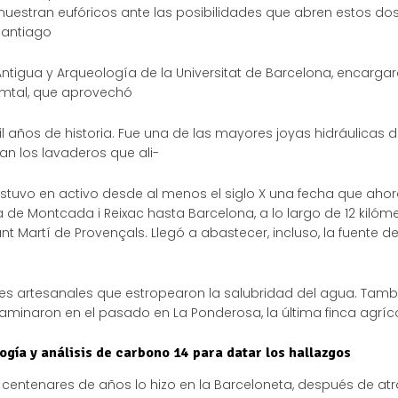
muestran eufóricos ante las posibilidades que abren estos dos
Santiago
 Antigua y Arqueología de la Universitat de Barcelona, encarga
omtal, que aprovechó
años de historia. Fue una de las mayores joyas hidráulicas d
n los lavaderos que ali-
tuvo en activo desde al menos el siglo X ­una fecha que ahor
de Montcada i Reixac hasta Barcelona, a lo largo de 12 kilóme
t Martí de Provençals. Llegó a abastecer, incluso, la fuente
es artesanales que estropearon la salubridad del agua. Tambi
ontaminaron en el pasado­ en La Ponderosa, la última finca agríc
gía y análisis de carbono 14 para datar los hallazgos
entenares de años lo hizo en la Barceloneta, después de atra