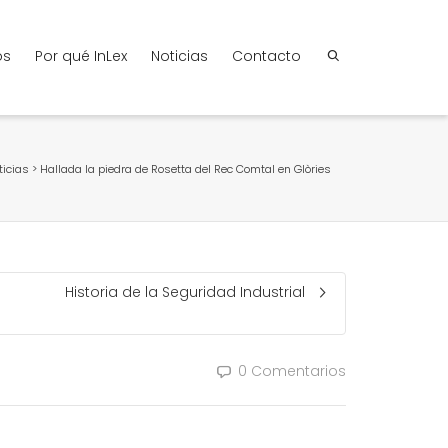
os
Por qué InLex
Noticias
Contacto
ticias
>
Hallada la piedra de Rosetta del Rec Comtal en Glòries
Historia de la Seguridad Industrial
0 Comentarios