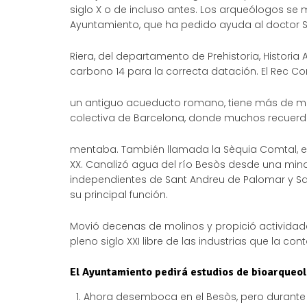
siglo X o de incluso antes. Los arqueólogos se 
Ayuntamiento, que ha pedido ayuda al doctor 
Riera, del departamento de Prehistoria, Historia
carbono 14 para la correcta datación. El Rec C
un antiguo acueducto romano, tiene más de mil 
colectiva de Barcelona, donde muchos recuerda
mentaba. También llamada la Sèquia Comtal, es
XX. Canalizó agua del río Besòs desde una mina 
independientes de Sant Andreu de Palomar y San
su principal función.
Movió decenas de molinos y propició actividad
pleno siglo XXI ­libre de las industrias que la c
El Ayuntamiento pedirá estudios de bioarqueolo
Ahora desemboca en el Besòs, pero durante c