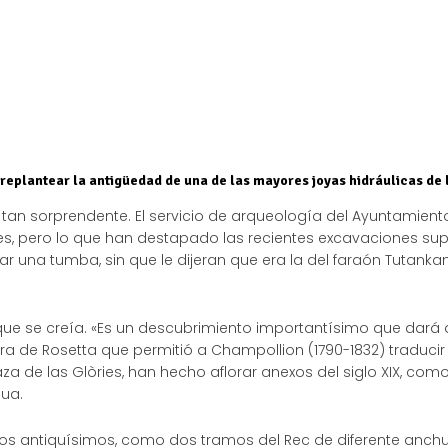
 replantear la antigüedad de una de las mayores joyas hidráulicas de 
 tan sorprendente. El servicio de arqueología del Ayuntamient
s, pero lo que han destapado las recientes excavaciones supe
r una tumba, sin que le dijeran que era la del faraón Tutanka
s que se creía. «Es un descubrimiento importantísimo que dará
ra de Rosetta que permitió a Champollion (1790-1832) traducir 
aza de las Glòries, han hecho aflorar anexos del siglo XIX, com
gua.
os antiquísimos, como dos tramos del Rec de diferente anchura,