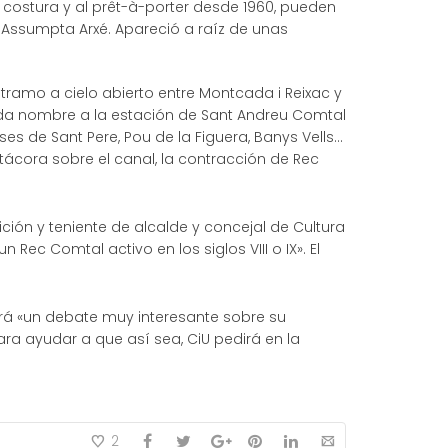
lta costura y al prêt-à-porter desde 1960, pueden
, Assumpta Arxé. Apareció a raíz de unas
tramo a cielo abierto entre Montcada i Reixac y
ue da nombre a la estación de Sant Andreu Comtal
es de Sant Pere, Pou de la Figuera, Banys Vells…
itácora sobre el canal, la contracción de Rec
ión y teniente de alcalde y concejal de Cultura
Rec Comtal activo en los siglos VIII o IX». El
irá «un debate muy interesante sobre su
ara ayudar a que así sea, CiU pedirá en la
2