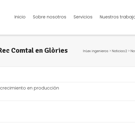
Inicio
Sobre nosotros
Servicios
Nuestros trabaj
 Rec Comtal en Glòries
InLex ingenieros
>
Noticias2
>
No
 crecimiento en producción