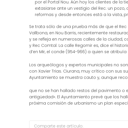
por el Portal Nou. Aún hoy los clientes de la 
extasiarse ante un vestigio del Rec: un pozo
reformas y desde entonces está a la vista, p
Se trata sólo de una prueba más de que el Rec C
Vallbona, en Nou Barris, recientemente restaura
y se refleja en numerosas calles de la ciudad, c
y Rec Comtal. La calle Regomir es, dice el histo
d’en Mir, el conde (954-966) a quien se atribu
Los arqueólogos y expertos municipales no son 
con Xavier Trias. Ciurana, muy crítico con sus su
Ayuntamiento se muestra cauto y, aunque rec
que no se han hallado restos del pavimento o e
antigüedad». El Ayuntamiento prevé que los hall
próxima comisión de urbanismo un plan específ
Comparte este artículo: