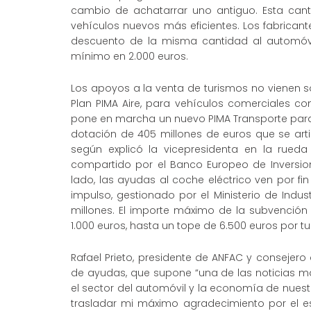
cambio de achatarrar uno antiguo. Esta canti
vehículos nuevos más eficientes. Los fabricant
descuento de la misma cantidad al automóv
mínimo en 2.000 euros.
Los apoyos a la venta de turismos no vienen s
Plan PIMA Aire, para vehículos comerciales c
pone en marcha un nuevo PIMA Transporte para 
dotación de 405 millones de euros que se artic
según explicó la vicepresidenta en la rueda
compartido por el Banco Europeo de Inversion
lado, las ayudas al coche eléctrico ven por f
impulso, gestionado por el Ministerio de Indus
millones. El importe máximo de la subvención
1.000 euros, hasta un tope de 6.500 euros por tu
Rafael Prieto, presidente de ANFAC y consejer
de ayudas, que supone “una de las noticias má
el sector del automóvil y la economía de nuest
trasladar mi máximo agradecimiento por el e