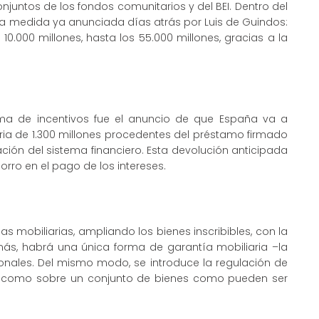
juntos de los fondos comunitarios y del BEI. Dentro del
 una medida ya anunciada días atrás por Luis de Guindos:
0.000 millones, hasta los 55.000 millones, gracias a la
ma de incentivos fue el anuncio de que España va a
ria de 1.300 millones procedentes del préstamo firmado
ación del sistema financiero. Esta devolución anticipada
rro en el pago de los intereses.
as mobiliarias, ampliando los bienes inscribibles, con la
emás, habrá una única forma de garantía mobiliaria –la
ionales. Del mismo modo, se introduce la regulación de
os, como sobre un conjunto de bienes como pueden ser