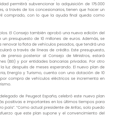
dad permitirá subvencionar la adquisición de 175.000
es, a través de los concesionarios, tienen que hacer un
il comprado, con lo que la ayuda final queda como
olos. El Consejo también aprobó una nueva edición del
on un presupuesto de 10 millones de euros. Además, se
renovar la flota de vehículos pesados, que tendrá una
ulará a través de líneas de crédito. Este presupuesto,
 de prensa posterior al Consejo de Ministros, estará
es (BEI) y por entidades bancarias privadas. Por otro
in la luz después de meses esperando. El nuevo plan de
tria, Energía y Turismo, cuenta con una dotación de 10
 por compra de vehículos eléctricos se incrementa en
rismo.
o delegado de Peugeot España, celebró este nuevo plan
s positivas e importantes en los últimos tiempos para
ro país”. “Como actual presidente de Anfac, solo puedo
sfuerzo que este plan supone y el convencimiento del