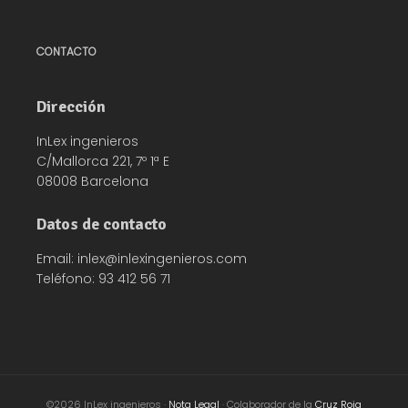
CONTACTO
Dirección
InLex ingenieros
C/Mallorca 221, 7º 1ª E
08008 Barcelona
Datos de contacto
Email: inlex@inlexingenieros.com
Teléfono: 93 412 56 71
©2026 InLex ingenieros ·
Nota Legal
· Colaborador de la
Cruz Roja